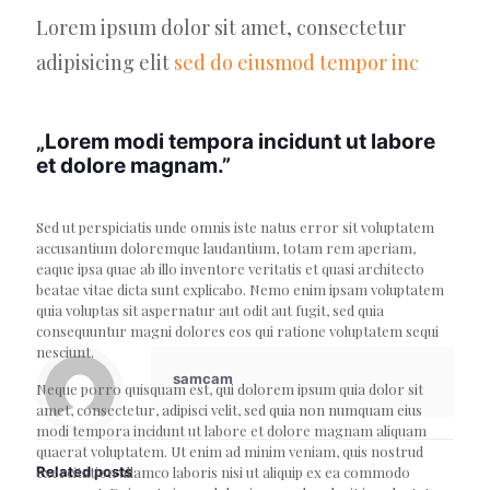
Lorem ipsum dolor sit amet, consectetur
adipisicing elit
sed do eiusmod tempor inc
„Lorem modi tempora incidunt ut labore
et dolore magnam.”
Sed ut perspiciatis unde omnis iste natus error sit voluptatem
accusantium doloremque laudantium, totam rem aperiam,
eaque ipsa quae ab illo inventore veritatis et quasi architecto
beatae vitae dicta sunt explicabo. Nemo enim ipsam voluptatem
quia voluptas sit aspernatur aut odit aut fugit, sed quia
consequuntur magni dolores eos qui ratione voluptatem sequi
nesciunt.
samcam
Neque porro quisquam est, qui dolorem ipsum quia dolor sit
amet, consectetur, adipisci velit, sed quia non numquam eius
modi tempora incidunt ut labore et dolore magnam aliquam
quaerat voluptatem. Ut enim ad minim veniam, quis nostrud
exercitation ullamco laboris nisi ut aliquip ex ea commodo
Related posts