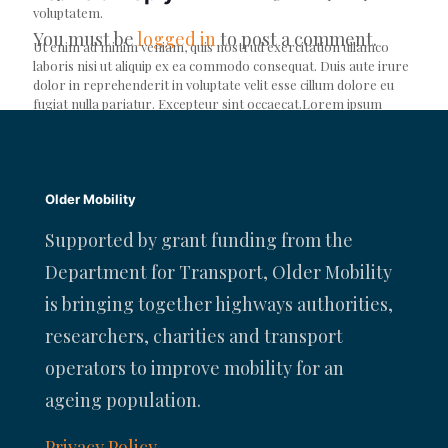
voluptatem.
You must be
logged in
to post a comment.
Ut enim ad minim veniam, quis nostrud exercitation ullamco
laboris nisi ut aliquip ex ea commodo consequat. Duis aute irure
dolor in reprehenderit in voluptate velit esse cillum dolore eu
fugiat nulla pariatur. Excepteur sint occaecat.Lorem ipsum
dolor sit amet, consectetur adipisicing elit, sed do eiusmod
tempor incididunt ut labore et dolore magna aliqua. Ut enim ad
minim veniam, quis nostrud exercitation ullamco laboris nisi ut
aliquip ex ea commodo consequat. Duis aute irure dolor in
reprehenderit in voluptate velit esse cillum dolore eu fugiat nulla
Older Mobility
pariatur. Excepteur sint occaecat cupidatat non proident, sunt in
culpa qui officia .
Supported by grant funding from the
Department for Transport, Older Mobility
is bringing together highways authorities,
researchers, charities and transport
operators to improve mobility for an
ageing population.
Privacy Policy