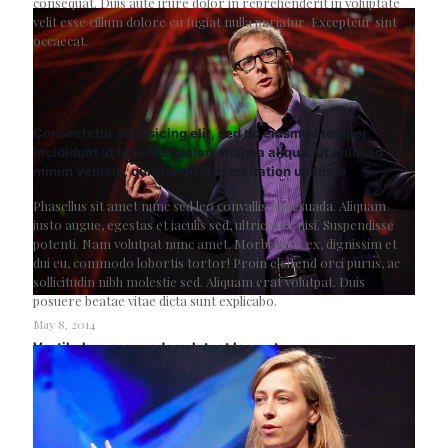
consequat. Duis aute irure dolor in reprehenderit in voluptate
velit esse cillum dolore eu fugiat nulla pariatur. Excepteur sint
occaecat.
Consectetur adipisicing elit, sed do eiusmod tempor
incididunt ut labore et dolore magna aliqua. Ut enim ad
minim veniam, quis nostrud exercitation ullamco
Phasellus sit amet nunc sed leo convallis malesuada. Aliquam
justo augue, egestas et iaculis sed, ultrices et nisi. Suspendisse
potenti. Nam volutpat nunc amet. Morbi lacus ex, dignissim et
dui eu, commodo lobortis tortor! Proin eleifend orci purus, ac
sollicitudin nibh molestie sed. Aliquam erat volutpat. Duis
posuere beatae vitae dicta sunt explicabo.
May 8, 2014
Vestibulum commodo volutpat laoreet
Read more