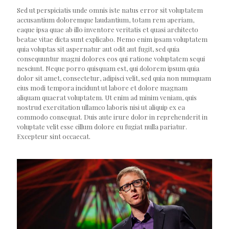
Sed ut perspiciatis unde omnis iste natus error sit voluptatem
accusantium doloremque laudantium, totam rem aperiam,
eaque ipsa quae ab illo inventore veritatis et quasi architecto
beatae vitae dicta sunt explicabo. Nemo enim ipsam voluptatem
quia voluptas sit aspernatur aut odit aut fugit, sed quia
consequuntur magni dolores eos qui ratione voluptatem sequi
nesciunt. Neque porro quisquam est, qui dolorem ipsum quia
dolor sit amet, consectetur, adipisci velit, sed quia non numquam
eius modi tempora incidunt ut labore et dolore magnam
aliquam quaerat voluptatem. Ut enim ad minim veniam, quis
nostrud exercitation ullamco laboris nisi ut aliquip ex ea
commodo consequat. Duis aute irure dolor in reprehenderit in
voluptate velit esse cillum dolore eu fugiat nulla pariatur.
Excepteur sint occaecat.