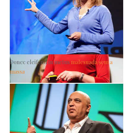
Donec eleifend in metus
malesuada sem a
massa
May 7, 2014
Quisque lorem tortor fringilla sed vesti bulum
Read more